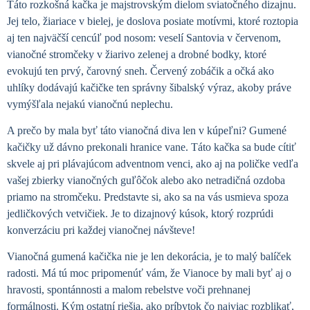
Táto rozkošná kačka je majstrovským dielom sviatočného dizajnu.
Jej telo, žiariace v bielej, je doslova posiate motívmi, ktoré roztopia
aj ten najväčší cencúľ pod nosom: veselí Santovia v červenom,
vianočné stromčeky v žiarivo zelenej a drobné bodky, ktoré
evokujú ten prvý, čarovný sneh. Červený zobáčik a očká ako
uhlíky dodávajú kačičke ten správny šibalský výraz, akoby práve
vymýšľala nejakú vianočnú neplechu.
A prečo by mala byť táto vianočná diva len v kúpeľni? Gumené
kačičky už dávno prekonali hranice vane. Táto kačka sa bude cítiť
skvele aj pri plávajúcom adventnom venci, ako aj na poličke vedľa
vašej zbierky vianočných guľôčok alebo ako netradičná ozdoba
priamo na stromčeku. Predstavte si, ako sa na vás usmieva spoza
jedličkových vetvičiek. Je to dizajnový kúsok, ktorý rozprúdi
konverzáciu pri každej vianočnej návšteve!
Vianočná gumená kačička nie je len dekorácia, je to malý balíček
radosti. Má tú moc pripomenúť vám, že Vianoce by mali byť aj o
hravosti, spontánnosti a malom rebelstve voči prehnanej
formálnosti. Kým ostatní riešia, ako príbytok čo najviac rozblikať,