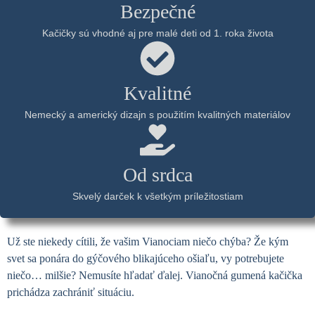
Bezpečné
Kačičky sú vhodné aj pre malé deti od 1. roka života
Kvalitné
Nemecký a americký dizajn s použitím kvalitných materiálov
Od srdca
Skvelý darček k všetkým príležitostiam
Už ste niekedy cítili, že vašim Vianociam niečo chýba? Že kým
svet sa ponára do gýčového blikajúceho ošiaľu, vy potrebujete
niečo… milšie? Nemusíte hľadať ďalej. Vianočná gumená kačička
prichádza zachrániť situáciu.