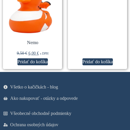
Nemo
9,50
€
6,00
€
s DPH
Pridať do košíka
Pridať do košíka
Všetko o kačičkách - blog
Ako nakupovať - otázky a odpovede
Všeobecné obchodné podmienky
Ochrana osobných údajov