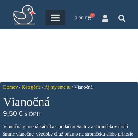
0
0,00
€
Všetky kačky
Kačací blog
Domov
/
Kategórie
/
Aj my sme tu
/ Vianočná
Vianočná
9,50
€
s DPH
Vianočná gumená kačička s potlačou Santov a stromčekov dodá
šmrnc vianočnej výzdobe či už priamo na stromčeku alebo prinesie