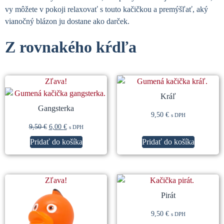
vy môžete v pokoji relaxovať s touto kačičkou a premýšľať, aký
vianočný blázon ju dostane ako darček.
Z rovnakého kŕdľa
Súvisiace produkty
Zľava!
Kráľ
Gangsterka
9,50
€
s DPH
9,50
€
6,00
€
s DPH
Pridať do košíka
Pridať do košíka
Zľava!
Pirát
9,50
€
s DPH