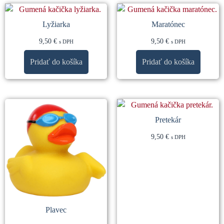
Lyžiarka
Maratónec
9,50
€
9,50
€
s DPH
s DPH
Pridať do košíka
Pridať do košíka
Pretekár
9,50
€
s DPH
Plavec