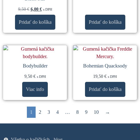
9,50
€
6,00
€
s DPH
Pridať do košíka
Pridať do košíka
Bodybuilder
Bohemian Quacksody
9,50
€
19,50
€
s DPH
s DPH
Viac info
Pridať do košíka
1
2
3
4
…
8
9
10
→
Všetko o kačičkách - blog