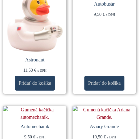
Autobusár
9,50
€
s DPH
Astronaut
11,50
€
s DPH
Pridať do košíka
Pridať do košíka
Automechanik
Aviary Grande
9,50
€
19,50
€
s DPH
s DPH