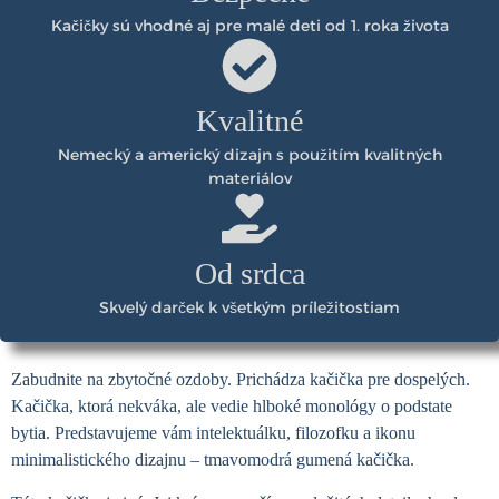
Kačičky sú vhodné aj pre malé deti od 1. roka života
Kvalitné
Nemecký a americký dizajn s použitím kvalitných
materiálov
Od srdca
Skvelý darček k všetkým príležitostiam
Zabudnite na zbytočné ozdoby. Prichádza kačička pre dospelých.
Kačička, ktorá nekváka, ale vedie hlboké monológy o podstate
bytia. Predstavujeme vám intelektuálku, filozofku a ikonu
minimalistického dizajnu – tmavomodrá gumená kačička.