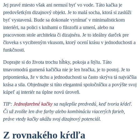
Jej pravé miesto však ani nemusí byť vo vode. Táto kačka je
predovšetkým dizajnový objekt. Je to malá socha, ktorá si zaslúži
byť vystavená. Bude sa dokonale vynímať v minimalistickom
interiéri, na polici s knihami o filozofii a umení, alebo na
pracovnom stole architekta či dizajnéra. Je to ideálny darček pre
človeka s vycibreným vkusom, ktorý ocení krásu v jednoduchosti a
funkčnosti.
Doprajte si do života trochu hĺbky, pokoja a štýlu. Táto
tmavomodrá gumená kačička nie je len hračka, je to postoj. Je to
pripomienka, že v tichu a jednoduchosti sa často skrýva tá najväčšia
krása a sila. Objednajte si túto elegantnú spoločníčku a povýšte svoj
kúpeľ aj interiér na úplne novú úroveň.
TIP:
Jednofarebné kačky
sa najlepšie predvedú, keď tvoria kŕdeľ.
Či už zvolíte len dve farby alebo kombináciu viacerých farieb,
práve vtedy kačky ukážu svoj dizajnový potenciál.
Z rovnakého kŕdľa