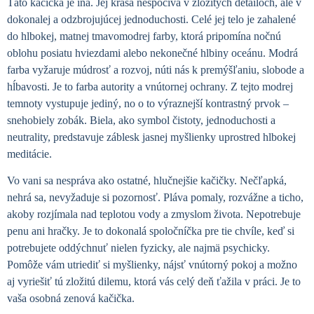
Táto kačička je iná. Jej krása nespočíva v zložitých detailoch, ale v
dokonalej a odzbrojujúcej jednoduchosti. Celé jej telo je zahalené
do hlbokej, matnej tmavomodrej farby, ktorá pripomína nočnú
oblohu posiatu hviezdami alebo nekonečné hlbiny oceánu.
Modrá
farba vyžaruje múdrosť a rozvoj, núti nás k premýšľaniu, slobode a
hĺbavosti
.
Je to farba autority a vnútornej ochrany
. Z tejto modrej
temnoty vystupuje jediný, no o to výraznejší kontrastný prvok –
snehobiely zobák.
Biela, ako symbol čistoty, jednoduchosti a
neutrality
, predstavuje záblesk jasnej myšlienky uprostred hlbokej
meditácie.
Vo vani sa nespráva ako ostatné, hlučnejšie kačičky. Nečľapká,
nehrá sa, nevyžaduje si pozornosť. Pláva pomaly, rozvážne a ticho,
akoby rozjímala nad teplotou vody a zmyslom života. Nepotrebuje
penu ani hračky. Je to dokonalá spoločníčka pre tie chvíle, keď si
potrebujete oddýchnuť nielen fyzicky, ale najmä psychicky.
Pomôže vám utriediť si myšlienky, nájsť vnútorný pokoj a možno
aj vyriešiť tú zložitú dilemu, ktorá vás celý deň ťažila v práci. Je to
vaša osobná zenová kačička.