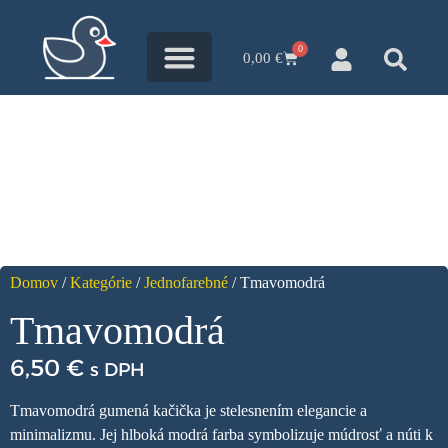
0
0,00
€
Všetky kačky
Kačací blog
Domov
/
Kategórie
/
Jednofarebné
/ Tmavomodrá
Tmavomodrá
6,50
€
s DPH
Tmavomodrá gumená kačička je stelesnením elegancie a
minimalizmu.
Jej hlboká modrá farba symbolizuje múdrosť a núti k