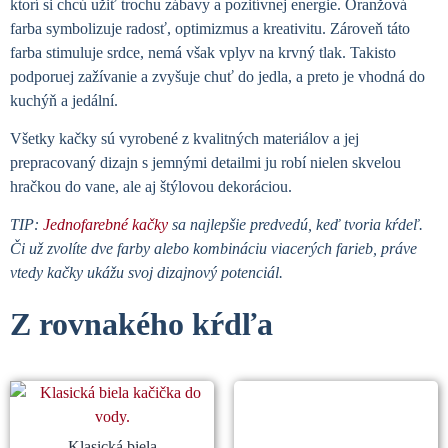
ktorí si chcú užiť trochu zábavy a pozitívnej energie. Oranžová
farba symbolizuje radosť, optimizmus a kreativitu. Zároveň táto
farba stimuluje srdce, nemá však vplyv na krvný tlak. Takisto
podporuej zažívanie a zvyšuje chuť do jedla, a preto je vhodná do
kuchýň a jedální.
Všetky kačky sú vyrobené z kvalitných materiálov a jej
prepracovaný dizajn s jemnými detailmi ju robí nielen skvelou
hračkou do vane, ale aj štýlovou dekoráciou.
TIP:
Jednofarebné kačky
sa najlepšie predvedú, keď tvoria kŕdeľ.
Či už zvolíte dve farby alebo kombináciu viacerých farieb, práve
vtedy kačky ukážu svoj dizajnový potenciál.
Z rovnakého kŕdľa
Súvisiace produkty
Klasická biela