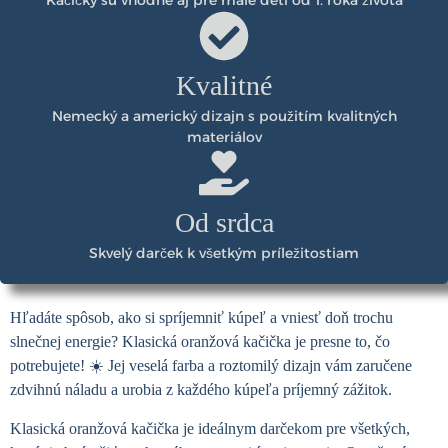
Kačičky sú vhodné aj pre malé deti od 1. roka života
Kvalitné
Nemecký a americký dizajn s použitím kvalitných
materiálov
Od srdca
Skvelý darček k všetkým príležitostiam
Hľadáte spôsob, ako si spríjemniť kúpeľ a vniesť doň trochu
slnečnej energie? Klasická oranžová kačička je presne to, čo
potrebujete! ☀️ Jej veselá farba a roztomilý dizajn vám zaručene
zdvihnú náladu a urobia z každého kúpeľa príjemný zážitok.
Klasická oranžová kačička je ideálnym darčekom pre všetkých,