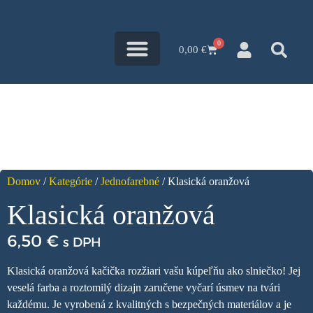
0
0,00
€
Všetky kačky
Kačací blog
Domov
/
Kategórie
/
Jednofarebné
/ Klasická oranžová
Klasická oranžová
6,50
€
s DPH
Klasická oranžová kačička rozžiari vašu kúpeľňu ako slniečko! Jej
veselá farba a roztomilý dizajn zaručene vyčarí úsmev na tvári
každému. Je vyrobená z kvalitných s bezpečných materiálov a je