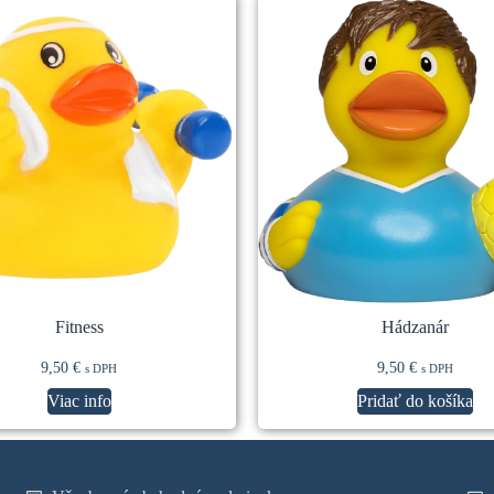
Fitness
Hádzanár
9,50
€
9,50
€
s DPH
s DPH
Viac info
Pridať do košíka