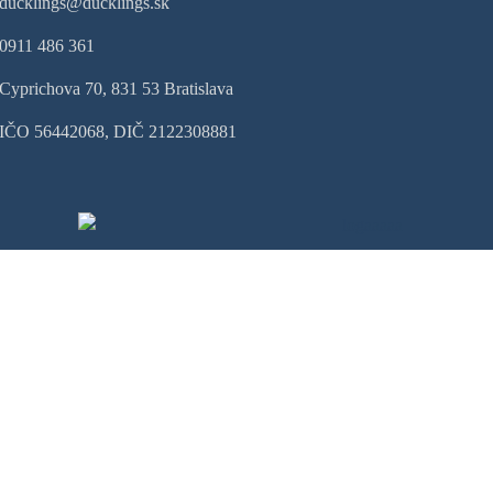
ducklings@ducklings.sk
0911 486 361
Cyprichova 70, 831 53 Bratislava
IČO 56442068, DIČ 2122308881