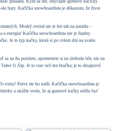
 a kráľ prašanu. Kým sa iné, obyčajné gumové kačičky
s-ski bary. Kačička snowboardista je dôkazom, že život
 ostatných.
Modrý overal nie je len tak na parádu –
ha a energia!
Kačička snowboardista nie je žiadny
čke. Je to typ kačky, ktorá si po celom dni na svahu
eď sa na ňu pozriete, spomeniete si na slobodu hôr, nie na
atier či Álp. Je to viac než len hračka; je to dizajnový
čo extra? Práve ste ho našli. Kačička snowboardista je
ej zbierky a ukážte svetu, že aj gumové kačky môžu byť