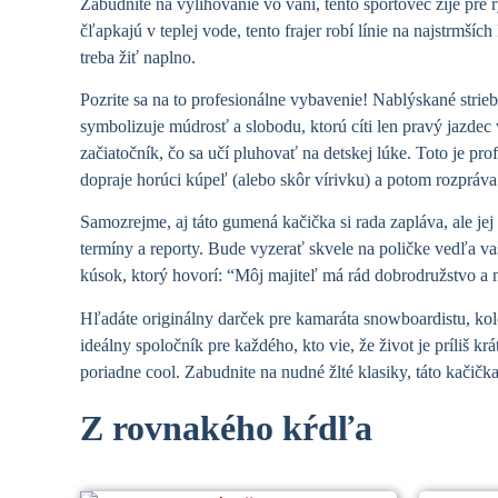
Zabudnite na vylihovanie vo vani, tento športovec žije pre
čľapkajú v teplej vode, tento frajer robí línie na najstrmš
treba žiť naplno.
Pozrite sa na to profesionálne vybavenie!
Nablýskané strieb
symbolizuje múdrosť a slobodu,
ktorú cíti len pravý jazde
začiatočník, čo sa učí pluhovať na detskej lúke. Toto je pr
dopraje horúci kúpeľ (alebo skôr vírivku) a potom rozpráv
Samozrejme, aj táto gumená kačička si rada zapláva, ale jej 
termíny a reporty. Bude vyzerať skvele na poličke vedľa vaši
kúsok, ktorý hovorí: “Môj majiteľ má rád dobrodružstvo a 
Hľadáte originálny darček pre kamaráta snowboardistu, koleg
ideálny spoločník pre každého, kto vie, že život je príliš 
poriadne cool. Zabudnite na nudné žlté klasiky, táto kačička
Z rovnakého kŕdľa
Súvisiace produkty