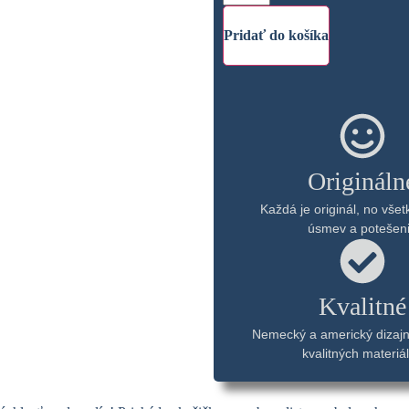
Pridať do košíka
Origináln
Každá je originál, no všet
úsmev a potešen
Kvalitné
Nemecký a americký dizajn
kvalitných materiá