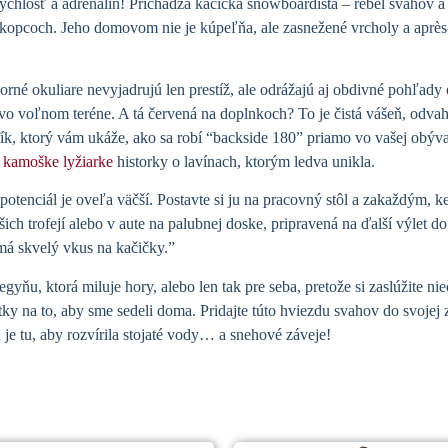
 rýchlosť a adrenalín! Prichádza kačička snowboardista – rebel svahov
ích kopcoch. Jeho domovom nie je kúpeľňa, ale zasnežené vrcholy a aprè
orné okuliare nevyjadrujú len prestíž,
ale odrážajú aj obdivné pohľady
c vo voľnom teréne. A tá červená na doplnkoch?
To je čistá vášeň, odva
ofík, ktorý vám ukáže, ako sa robí “backside 180” priamo vo vašej obýva
a
kamoške lyžiarke
historky o lavínach, ktorým ledva unikla.
potenciál je oveľa väčší. Postavte si ju na pracovný stôl a zakaždým, k
ch trofejí alebo v aute na palubnej doske, pripravená na ďalší výlet do T
má skvelý vkus na kačičky.”
yňu, ktorá miluje hory, alebo len tak pre seba, pretože si zaslúžite nie
krátky na to, aby sme sedeli doma. Pridajte túto hviezdu svahov do svoj
 je tu, aby rozvírila stojaté vody… a snehové záveje!