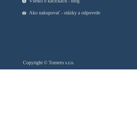
Všetko o kačičkách - blog
Ako nakupovať - otázky a odpovede
Copyright © Tornero s.r.o.