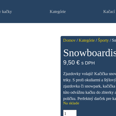
y kačky
Kategórie
Kačací 
Domov
/
Kategórie
/
Športy
/ S
Snowboardis
9,50
€
s DPH
Zjazdovky volajú! Kačička snowb
triky. S profi okuliarmi a štýl
zjazdovka či snowpark, kačička 
túto odvážnu kačku do zbierky a
poličku. Perfektný darček pre k
Na sklade