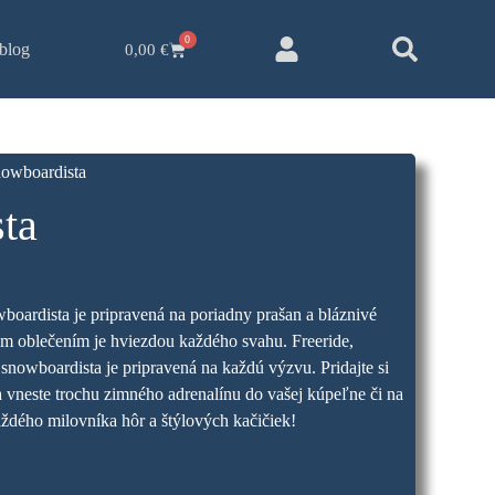
0
blog
0,00
€
nowboardista
ta
oardista je pripravená na poriadny prašan a bláznivé
ovým oblečením je hviezdou každého svahu. Freeride,
snowboardista je pripravená na každú výzvu. Pridajte si
 vneste trochu zimného adrenalínu do vašej kúpeľne či na
aždého milovníka hôr a štýlových kačičiek!