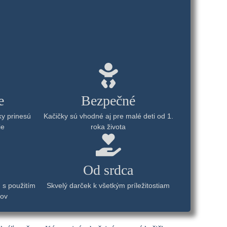
e
Bezpečné
ky prinesú
Kačičky sú vhodné aj pre malé deti od 1.
ie
roka života
Od srdca
 s použitím
Skvelý darček k všetkým príležitostiam
lov