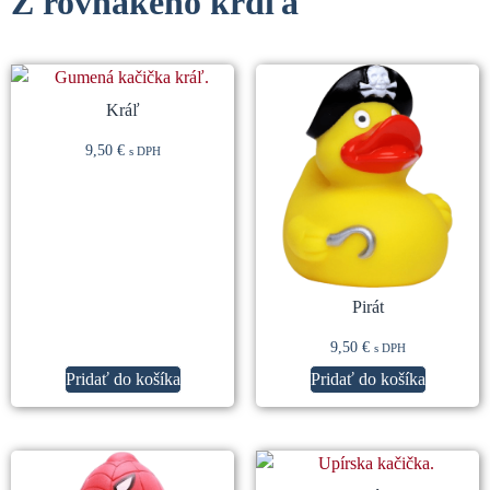
Z rovnakého kŕdľa
Súvisiace produkty
Kráľ
9,50
€
s DPH
Pirát
9,50
€
s DPH
Pridať do košíka
Pridať do košíka