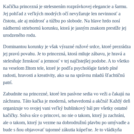
Kačička princezná je stelesnením rozprávkovej elegancie a šarmu.
Jej pohľad z veľkých modrých očí nevyžaruje len nevinnosť a
čistotu, ale aj múdrosť a túžbu po slobode.
Na hlave hrdo nosí
nádhernú striebornú korunku, ktorá je jasným znakom prestíže jej
urodzeného rodu.
Dominantou korunky je však výrazné ružové srdce, ktoré prezrádza
jej pravú povahu. Je to princezná, ktorá miluje zábavu, je hravá a
stelesňuje ženskosť a jemnosť v tej najčistejšej podobe.
A to všetko
na veselom žltom tele, ktoré je podľa psychológie farieb plné
radosti, hravosti a kreativity, ako sa na správnu mladú šľachtičnú
patrí.
Zabudnite na princezné, ktoré len pasívne sedia vo veži a čakajú na
záchranu. Táto kačka je moderná, sebavedomá a akčná! Každý deň
organizuje vo svojej vani veľký bublinkový bál pre všetky ostatné
kačičky. Sníva síce o princovi, no nie o takom, ktorý ju zachráni,
ale o takom, ktorý ju vezme na dobrodružnú plavbu po umývadle a
bude s ňou objavovať tajomné zákutia kúpeľne. Je to vládkyňa