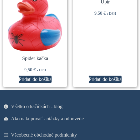
Upír
9,50
€
s DPH
Spider-kačka
9,50
€
s DPH
Pridať do košíka
Pridať do košíka
Všetko o kačičkách - blog
Ako nakupovať - otázky a odpovede
Všeobecné obchodné podmienky