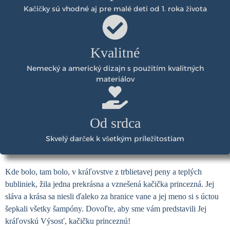
Kačičky sú vhodné aj pre malé deti od 1. roka života
Kvalitné
Nemecký a americký dizajn s použitím kvalitných
materiálov
Od srdca
Skvelý darček k všetkým príležitostiam
Kde bolo, tam bolo, v kráľovstve z trblietavej peny a teplých
bubliniek, žila jedna prekrásna a vznešená kačička princezná. Jej
sláva a krása sa niesli ďaleko za hranice vane a jej meno si s úctou
šepkali všetky šampóny. Dovoľte, aby sme vám predstavili Jej
kráľovskú Výsosť, kačičku princeznú!