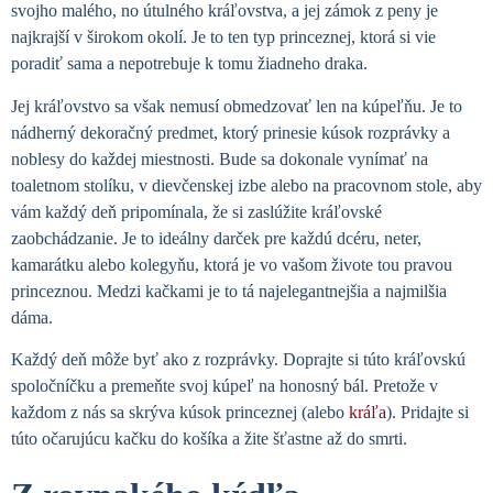
svojho malého, no útulného kráľovstva, a jej zámok z peny je
najkrajší v širokom okolí. Je to ten typ princeznej, ktorá si vie
poradiť sama a nepotrebuje k tomu žiadneho draka.
Jej kráľovstvo sa však nemusí obmedzovať len na kúpeľňu. Je to
nádherný dekoračný predmet, ktorý prinesie kúsok rozprávky a
noblesy do každej miestnosti. Bude sa dokonale vynímať na
toaletnom stolíku, v dievčenskej izbe alebo na pracovnom stole, aby
vám každý deň pripomínala, že si zaslúžite kráľovské
zaobchádzanie. Je to ideálny darček pre každú dcéru, neter,
kamarátku alebo kolegyňu, ktorá je vo vašom živote tou pravou
princeznou. Medzi kačkami je to tá najelegantnejšia a najmilšia
dáma.
Každý deň môže byť ako z rozprávky. Doprajte si túto kráľovskú
spoločníčku a premeňte svoj kúpeľ na honosný bál. Pretože v
každom z nás sa skrýva kúsok princeznej (alebo
kráľa
). Pridajte si
túto očarujúcu kačku do košíka a žite šťastne až do smrti.