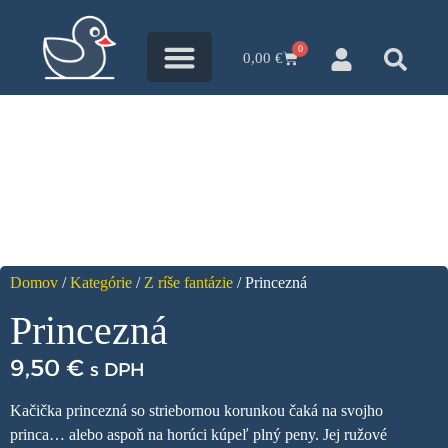
0
0,00
€
Všetky kačky
Kačací blog
Domov
/
Kategórie
/
Z ríše fantázie
/ Princezná
Princezná
9,50
€
s DPH
Kačička princezná so striebornou korunkou čaká na svojho
princa… alebo aspoň na horúci kúpeľ plný peny.
Jej ružové