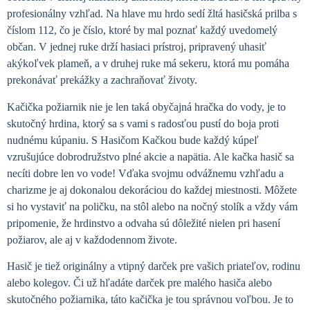
profesionálny vzhľad. Na hlave mu hrdo sedí žltá hasičská prilba s
číslom 112, čo je číslo, ktoré by mal poznať každý uvedomelý
občan. V jednej ruke drží hasiaci prístroj, pripravený uhasiť
akýkoľvek plameň, a v druhej ruke má sekeru, ktorá mu pomáha
prekonávať prekážky a zachraňovať životy.
Kačička požiarnik nie je len taká obyčajná hračka do vody, je to
skutočný hrdina, ktorý sa s vami s radosťou pustí do boja proti
nudnému kúpaniu. S Hasičom Kačkou bude každý kúpeľ
vzrušujúce dobrodružstvo plné akcie a napätia. Ale kačka hasič sa
necíti dobre len vo vode! Vďaka svojmu odvážnemu vzhľadu a
charizme je aj dokonalou dekoráciou do každej miestnosti. Môžete
si ho vystaviť na poličku, na stôl alebo na nočný stolík a vždy vám
pripomenie, že hrdinstvo a odvaha sú dôležité nielen pri hasení
požiarov, ale aj v každodennom živote.
Hasič je tiež originálny a vtipný darček pre vašich priateľov, rodinu
alebo kolegov. Či už hľadáte darček pre malého hasiča alebo
skutočného požiarnika, táto kačička je tou správnou voľbou. Je to