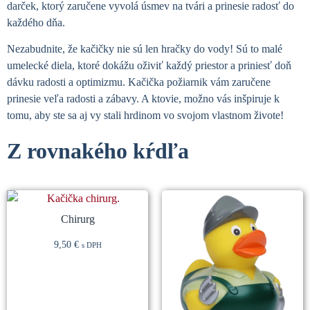
darček, ktorý zaručene vyvolá úsmev na tvári a prinesie radosť do
každého dňa.
Nezabudnite, že kačičky nie sú len hračky do vody! Sú to malé
umelecké diela, ktoré dokážu oživiť každý priestor a priniesť doň
dávku radosti a optimizmu. Kačička požiarnik vám zaručene
prinesie veľa radosti a zábavy. A ktovie, možno vás inšpiruje k
tomu, aby ste sa aj vy stali hrdinom vo svojom vlastnom živote!
Z rovnakého kŕdľa
Súvisiace produkty
Chirurg
9,50
€
s DPH