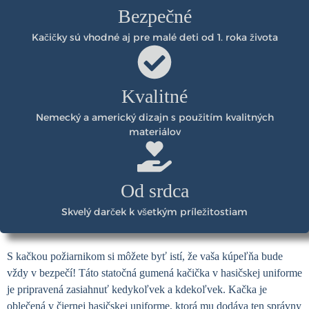
Bezpečné
Kačičky sú vhodné aj pre malé deti od 1. roka života
Kvalitné
Nemecký a americký dizajn s použitím kvalitných
materiálov
Od srdca
Skvelý darček k všetkým príležitostiam
S kačkou požiarnikom si môžete byť istí, že vaša kúpeľňa bude
vždy v bezpečí! Táto statočná gumená kačička v hasičskej uniforme
je pripravená zasiahnuť kedykoľvek a kdekoľvek. Kačka je
oblečená v čiernej hasičskej uniforme, ktorá mu dodáva ten správny