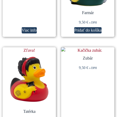
Farmár
9,50
€
s DPH
Viac info
Pridať do košíka
Zľava!
Zubár
9,50
€
s DPH
Tatérka