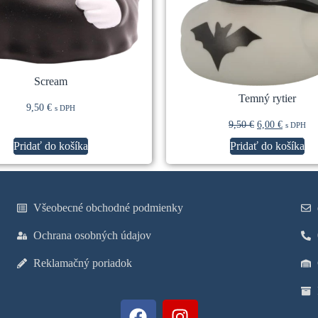
Scream
Temný rytier
9,50
€
s DPH
9,50
€
6,00
€
s DPH
Pridať do košíka
Pridať do košíka
Všeobecné obchodné podmienky
Ochrana osobných údajov
Reklamačný poriadok