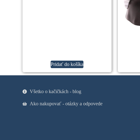
Pridať do košíka
Všetko o kačičkách - blog
Ako nakupovať - otázky a odpovede