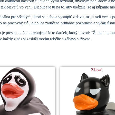
čkou diablicou kačkou! S jej ohnivými rožkami, divokým pohľadom a ne
n tak plávajú vo vani. Diablica je tu na to, aby ukázala, že aj kúpanie 
eálna pre všetkých, ktorí sa neboja vystúpiť z davu, majú radi veci s po
o na pracovný stôl, diablica zaručene pritiahne pozornosť a vyčarí úsme
je presne to, čo potrebujete! Je to darček, ktorý hovorí: “Ži naplno, 
e každý z nás si zaslúži trochu rebélie a zábavy v živote.
Zľava!