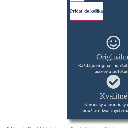
Pridať do košíka
Origináln
Každá je originál, no vše
úsmev a potešen
Kvalitné
Nemecký a americký d
použitím kvalitných ma