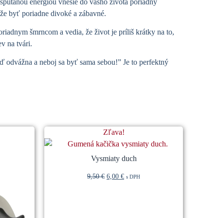
spútanou energiou vnesie do vášho života poriadny
môže byť poriadne divoké a zábavné.
riadnym šmrncom a vedia, že život je príliš krátky na to,
v na tvári.
buď odvážna a neboj sa byť sama sebou!” Je to perfektný
Zľava!
Vysmiaty duch
9,50
€
6,00
€
s DPH