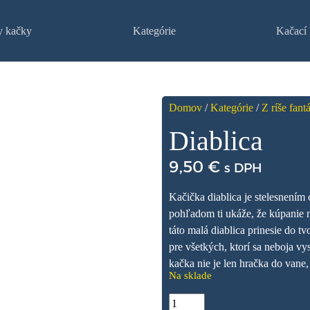
y kačky
Kategórie
Kačací 
Domov
/
Kategórie
/
Z ríše fant
Diablica
9,50
€
s DPH
Kačička diablica je stelesnením 
pohľadom ti ukáže, že kúpanie 
táto malá diablica prinesie do tv
pre všetkých, ktorí sa neboja v
kačka nie je len hračka do vane,
Na sklade