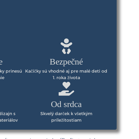
e
Bezpečné
tky prinesú
Kačičky sú vhodné aj pre malé deti od
ie
1. roka života
Od srdca
izajn s
Skvelý darček k všetkým
teriálov
príležitostiam