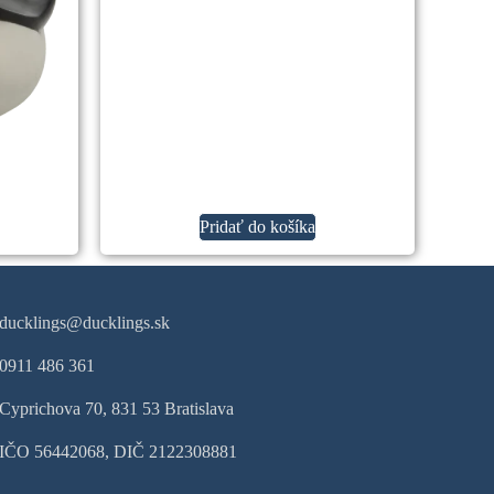
Pridať do košíka
ducklings@ducklings.sk
0911 486 361
Cyprichova 70, 831 53 Bratislava
IČO 56442068, DIČ 2122308881