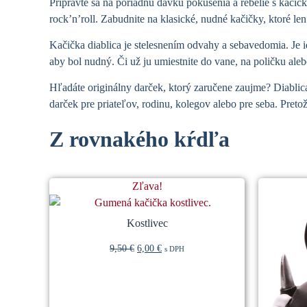
Pripravte sa na poriadnu dávku pokušenia a rebélie s kači
rock’n’roll. Zabudnite na klasické, nudné kačičky, ktoré le
Kačička diablica je stelesnením odvahy a sebavedomia. Je id
aby bol nudný. Či už ju umiestnite do vane, na poličku aleb
Hľadáte originálny darček, ktorý zaručene zaujme? Diablica 
darček pre priateľov, rodinu, kolegov alebo pre seba. Pretož
Z rovnakého kŕdľa
Súvisiace produkty
Zľava!
Kostlivec
9,50
€
6,00
€
s DPH