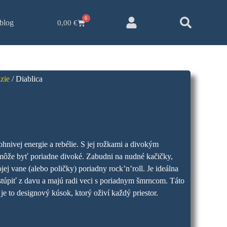
0
blog
0,00
€
ázie
/ Diablica
ohnivej energie a rebélie. S jej rožkami a divokým
môže byť poriadne divoké. Zabudni na nudné kačičky,
ojej vane (alebo poličky) poriadny rock’n’roll. Je ideálna
ystúpiť z davu a majú radi veci s poriadnym šmrncom. Táto
 je to designový kúsok, ktorý oživí každý priestor.